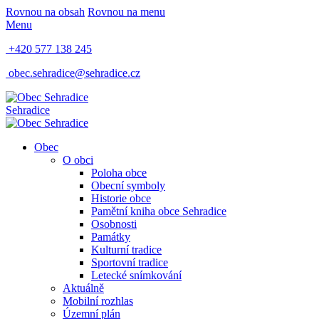
Rovnou na obsah
Rovnou na menu
Menu
+420 577 138 245
obec.sehradice@sehradice.cz
Sehradice
Obec
O obci
Poloha obce
Obecní symboly
Historie obce
Pamětní kniha obce Sehradice
Osobnosti
Památky
Kulturní tradice
Sportovní tradice
Letecké snímkování
Aktuálně
Mobilní rozhlas
Územní plán