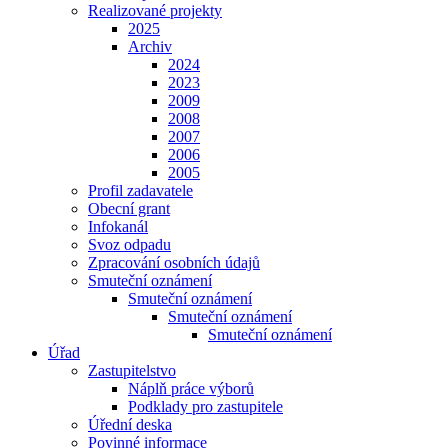
Realizované projekty
2025
Archiv
2024
2023
2009
2008
2007
2006
2005
Profil zadavatele
Obecní grant
Infokanál
Svoz odpadu
Zpracování osobních údajů
Smuteční oznámení
Smuteční oznámení
Smuteční oznámení
Smuteční oznámení
Úřad
Zastupitelstvo
Náplň práce výborů
Podklady pro zastupitele
Úřední deska
Povinné informace