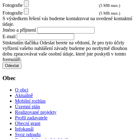
Fotografie
(5 MB max.)
Fotografie
(5 MB max.)
S výsledkem řešení vás budeme kontaktovat na uvedené kontaktní
údaje.
Jméno a příjmení
E-mail
Stisknutím tlačítka Odeslat berete na vědomí, že pro tyto účely
vyřízení vašeho nahlášení závady budeme po nezbytně dlouhou
dobu zpracovávat vaše osobní údaje, které jste poskytli v tomto
formuláři.
Odeslat
Obec
O obci
Aktuálně
Mobilní rozhlas
Územní plán
Realizované projekty
Profil zadavatele
Obecní grant
Infokanál
Svoz odpadu