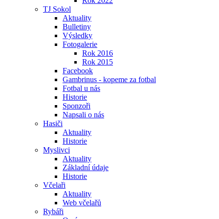
Rok 2022
TJ Sokol
Aktuality
Bulletiny
Výsledky
Fotogalerie
Rok 2016
Rok 2015
Facebook
Gambrinus - kopeme za fotbal
Fotbal u nás
Historie
Sponzoři
Napsali o nás
Hasiči
Aktuality
Historie
Myslivci
Aktuality
Základní údaje
Historie
Včelaři
Aktuality
Web včelařů
Rybáři