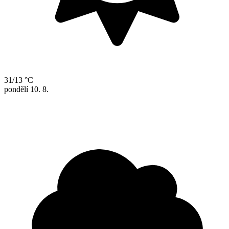
31/13 °C
pondělí
10. 8.