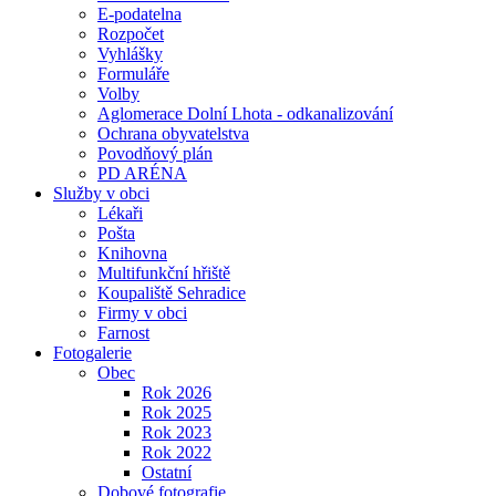
E-podatelna
Rozpočet
Vyhlášky
Formuláře
Volby
Aglomerace Dolní Lhota - odkanalizování
Ochrana obyvatelstva
Povodňový plán
PD ARÉNA
Služby v obci
Lékaři
Pošta
Knihovna
Multifunkční hřiště
Koupaliště Sehradice
Firmy v obci
Farnost
Fotogalerie
Obec
Rok 2026
Rok 2025
Rok 2023
Rok 2022
Ostatní
Dobové fotografie