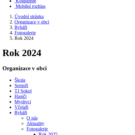
Koupaliště
Mobilní rozhlas
Úvodní stránka
Organizace v obci
Rybáři
Fotogalerie
Rok 2024
Rok 2024
Organizace v obci
Škola
Senioři
TJ Sokol
Hasiči
Myslivci
Včelaři
Rybáři
O nás
Aktuality
Fotogalerie
Rok 2025