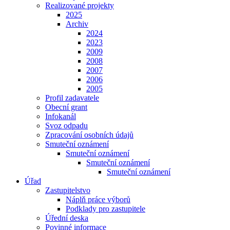
Realizované projekty
2025
Archiv
2024
2023
2009
2008
2007
2006
2005
Profil zadavatele
Obecní grant
Infokanál
Svoz odpadu
Zpracování osobních údajů
Smuteční oznámení
Smuteční oznámení
Smuteční oznámení
Smuteční oznámení
Úřad
Zastupitelstvo
Náplň práce výborů
Podklady pro zastupitele
Úřední deska
Povinné informace