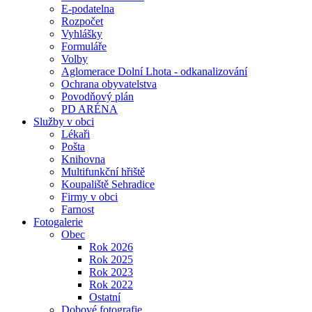
E-podatelna
Rozpočet
Vyhlášky
Formuláře
Volby
Aglomerace Dolní Lhota - odkanalizování
Ochrana obyvatelstva
Povodňový plán
PD ARÉNA
Služby v obci
Lékaři
Pošta
Knihovna
Multifunkční hřiště
Koupaliště Sehradice
Firmy v obci
Farnost
Fotogalerie
Obec
Rok 2026
Rok 2025
Rok 2023
Rok 2022
Ostatní
Dobové fotografie