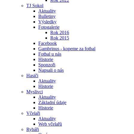
Rok 2022
TJ Sokol
Aktuality
Bulletiny
Výsledky
Fotogalerie
Rok 2016
Rok 2015
Facebook
Gambrinus - kopeme za fotbal
Fotbal u nás
Historie
Sponzoři
Napsali o nás
Hasiči
Aktuality
Historie
Myslivci
Aktuality
Základní údaje
Historie
Včelaři
Aktuality
Web včelařů
Rybáři