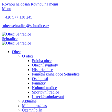
Rovnou na obsah
Rovnou na menu
Menu
+420 577 138 245
obec.sehradice@sehradice.cz
Sehradice
Obec
O obci
Poloha obce
Obecní symboly
Historie obce
Pamětní kniha obce Sehradice
Osobnosti
Památky
Kulturní tradice
Sportovní tradice
Letecké snímkování
Aktuálně
Mobilní rozhlas
Územní plán