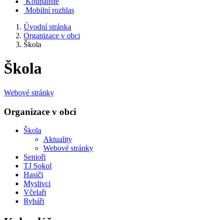
Koupaliště
Mobilní rozhlas
Úvodní stránka
Organizace v obci
Škola
Škola
Webové stránky
Organizace v obci
Škola
Aktuality
Webové stránky
Senioři
TJ Sokol
Hasiči
Myslivci
Včelaři
Rybáři