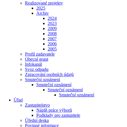
Realizované projekty
2025
Archiv
2024
2023
2009
2008
2007
2006
2005
Profil zadavatele
Obecní grant
Infokanál
Svoz odpadu
Zpracování osobních údajů
Smuteční oznámení
Smuteční oznámení
Smuteční oznámení
Smuteční oznámení
Úřad
Zastupitelstvo
Náplň práce výborů
Podklady pro zastupitele
Úřední deska
Povinné informace