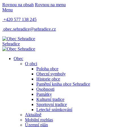
Rovnou na obsah
Rovnou na menu
Menu
+420 577 138 245
obec.sehradice@sehradice.cz
Sehradice
Obec
O obci
Poloha obce
Obecní symboly
Historie obce
Pamětní kniha obce Sehradice
Osobnosti
Památky
Kulturní tradice
Sportovní tradice
Letecké snímkování
Aktuálně
Mobilní rozhlas
Územní plán