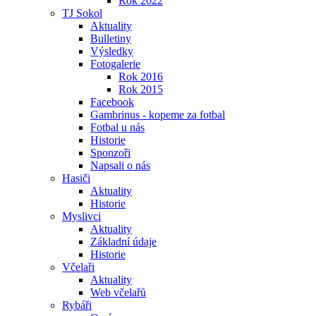
Rok 2022
TJ Sokol
Aktuality
Bulletiny
Výsledky
Fotogalerie
Rok 2016
Rok 2015
Facebook
Gambrinus - kopeme za fotbal
Fotbal u nás
Historie
Sponzoři
Napsali o nás
Hasiči
Aktuality
Historie
Myslivci
Aktuality
Základní údaje
Historie
Včelaři
Aktuality
Web včelařů
Rybáři