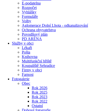
E-podatelna
Rozpočet
Vyhlášky
Formuláře
Volby
Aglomerace Dolní Lhota - odkanalizování
Ochrana obyvatelstva
Povodňový plán
PD ARÉNA
Služby v obci
Lékaři
Pošta
Knihovna
Multifunkční hřiště
Koupaliště Sehradice
Firmy v obci
Farnost
Fotogalerie
Obec
Rok 2026
Rok 2025
Rok 2023
Rok 2022
Ostatní
Dobové fotografie