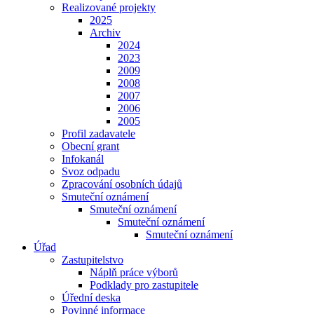
Realizované projekty
2025
Archiv
2024
2023
2009
2008
2007
2006
2005
Profil zadavatele
Obecní grant
Infokanál
Svoz odpadu
Zpracování osobních údajů
Smuteční oznámení
Smuteční oznámení
Smuteční oznámení
Smuteční oznámení
Úřad
Zastupitelstvo
Náplň práce výborů
Podklady pro zastupitele
Úřední deska
Povinné informace