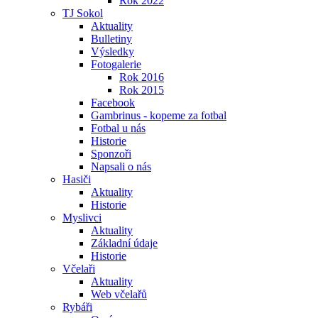
Rok 2022
TJ Sokol
Aktuality
Bulletiny
Výsledky
Fotogalerie
Rok 2016
Rok 2015
Facebook
Gambrinus - kopeme za fotbal
Fotbal u nás
Historie
Sponzoři
Napsali o nás
Hasiči
Aktuality
Historie
Myslivci
Aktuality
Základní údaje
Historie
Včelaři
Aktuality
Web včelařů
Rybáři