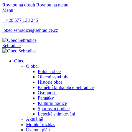
Rovnou na obsah
Rovnou na menu
Menu
+420 577 138 245
obec.sehradice@sehradice.cz
Sehradice
Obec
O obci
Poloha obce
Obecní symboly
Historie obce
Pamětní kniha obce Sehradice
Osobnosti
Památky
Kulturní tradice
Sportovní tradice
Letecké snímkování
Aktuálně
Mobilní rozhlas
Územní plán