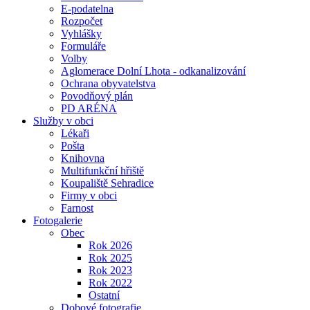
E-podatelna
Rozpočet
Vyhlášky
Formuláře
Volby
Aglomerace Dolní Lhota - odkanalizování
Ochrana obyvatelstva
Povodňový plán
PD ARÉNA
Služby v obci
Lékaři
Pošta
Knihovna
Multifunkční hřiště
Koupaliště Sehradice
Firmy v obci
Farnost
Fotogalerie
Obec
Rok 2026
Rok 2025
Rok 2023
Rok 2022
Ostatní
Dobové fotografie