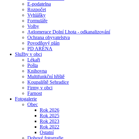
E-podatelna
Rozpočet
Vyhlášky
Formuláře
Volby
Aglomerace Dolní Lhota - odkanalizování
Ochrana obyvatelstva
Povodňový plán
PD ARÉNA
Služby v obci
Lékaři
Pošta
Knihovna
Multifunkční hřiště
Koupaliště Sehradice
Firmy v obci
Farnost
Fotogalerie
Obec
Rok 2026
Rok 2025
Rok 2023
Rok 2022
Ostatní
Dobové fotografie