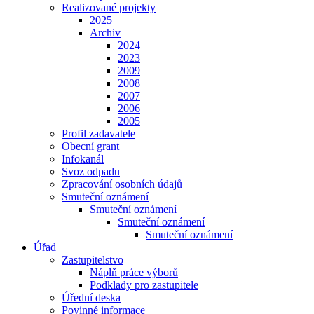
Realizované projekty
2025
Archiv
2024
2023
2009
2008
2007
2006
2005
Profil zadavatele
Obecní grant
Infokanál
Svoz odpadu
Zpracování osobních údajů
Smuteční oznámení
Smuteční oznámení
Smuteční oznámení
Smuteční oznámení
Úřad
Zastupitelstvo
Náplň práce výborů
Podklady pro zastupitele
Úřední deska
Povinné informace