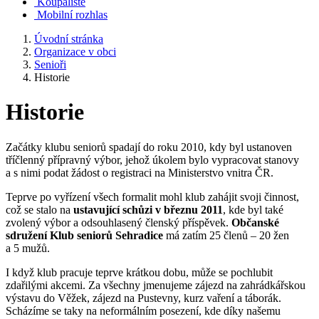
Koupaliště
Mobilní rozhlas
Úvodní stránka
Organizace v obci
Senioři
Historie
Historie
Začátky klubu seniorů spadají do roku 2010, kdy byl ustanoven
tříčlenný přípravný výbor, jehož úkolem bylo vypracovat stanovy
a s nimi podat žádost o registraci na Ministerstvo vnitra ČR.
Teprve po vyřízení všech formalit mohl klub zahájit svoji činnost,
což se stalo na
ustavující schůzi v březnu 2011
, kde byl také
zvolený výbor a odsouhlasený členský příspěvek.
Občanské
sdružení Klub seniorů Sehradice
má zatím 25 členů – 20 žen
a 5 mužů.
I když klub pracuje teprve krátkou dobu, může se pochlubit
zdařilými akcemi. Za všechny jmenujeme zájezd na zahrádkářskou
výstavu do Věžek, zájezd na Pustevny, kurz vaření a táborák.
Scházíme se taky na neformálním posezení, kde díky našemu