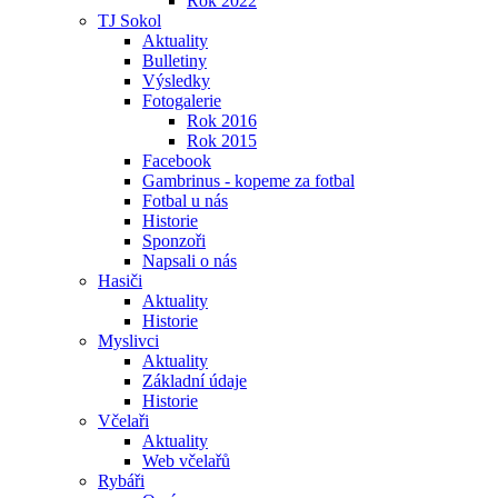
Rok 2022
TJ Sokol
Aktuality
Bulletiny
Výsledky
Fotogalerie
Rok 2016
Rok 2015
Facebook
Gambrinus - kopeme za fotbal
Fotbal u nás
Historie
Sponzoři
Napsali o nás
Hasiči
Aktuality
Historie
Myslivci
Aktuality
Základní údaje
Historie
Včelaři
Aktuality
Web včelařů
Rybáři