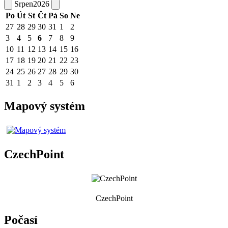
Srpen
2026
Po
Út
St
Čt
Pá
So
Ne
27
28
29
30
31
1
2
3
4
5
6
7
8
9
10
11
12
13
14
15
16
17
18
19
20
21
22
23
24
25
26
27
28
29
30
31
1
2
3
4
5
6
Mapový systém
CzechPoint
CzechPoint
Počasí