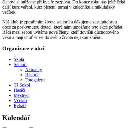
členovi si můžeme při kytaře zazpívat. Do konce roku nás ještě čeká
další kurz vaření, kurz pletení, turnaj v kulečníku a mikulášský
večírek.
Náš klub je zpestřením života seniorů a děkujeme zastupitelstvu
obce za poskytnutou dotaci, která nám umožňuje tyto akce pořádat.
Rádi mezi sebou uvítáme nové členy, kteří dovršili důchodového
věku a mají chuť vnést do svého života nějakou změnu.
Organizace v obci
Škola
Senioři
Aktuality
Historie
Fotogalerie
TJ Sokol
Hasiči
Myslivci
Včelaři
Rybáři
Kalendář