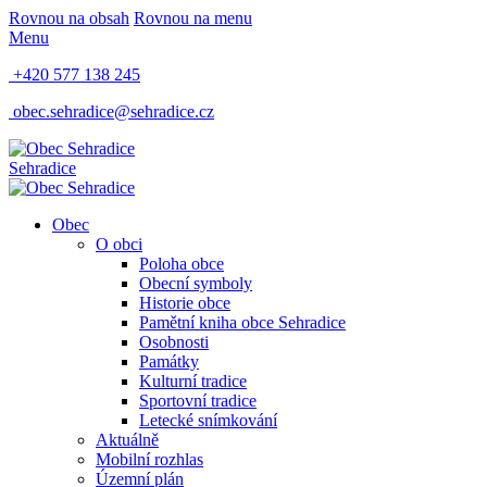
Rovnou na obsah
Rovnou na menu
Menu
+420 577 138 245
obec.sehradice@sehradice.cz
Sehradice
Obec
O obci
Poloha obce
Obecní symboly
Historie obce
Pamětní kniha obce Sehradice
Osobnosti
Památky
Kulturní tradice
Sportovní tradice
Letecké snímkování
Aktuálně
Mobilní rozhlas
Územní plán