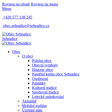
Rovnou na obsah
Rovnou na menu
Menu
+420 577 138 245
obec.sehradice@sehradice.cz
Sehradice
Obec
O obci
Poloha obce
Obecní symboly
Historie obce
Pamětní kniha obce Sehradice
Osobnosti
Památky
Kulturní tradice
Sportovní tradice
Letecké snímkování
Aktuálně
Mobilní rozhlas
Územní plán