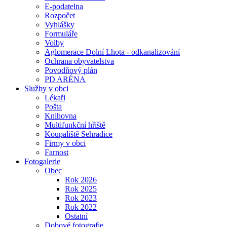
E-podatelna
Rozpočet
Vyhlášky
Formuláře
Volby
Aglomerace Dolní Lhota - odkanalizování
Ochrana obyvatelstva
Povodňový plán
PD ARÉNA
Služby v obci
Lékaři
Pošta
Knihovna
Multifunkční hřiště
Koupaliště Sehradice
Firmy v obci
Farnost
Fotogalerie
Obec
Rok 2026
Rok 2025
Rok 2023
Rok 2022
Ostatní
Dobové fotografie