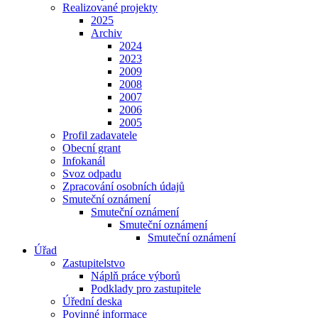
Realizované projekty
2025
Archiv
2024
2023
2009
2008
2007
2006
2005
Profil zadavatele
Obecní grant
Infokanál
Svoz odpadu
Zpracování osobních údajů
Smuteční oznámení
Smuteční oznámení
Smuteční oznámení
Smuteční oznámení
Úřad
Zastupitelstvo
Náplň práce výborů
Podklady pro zastupitele
Úřední deska
Povinné informace