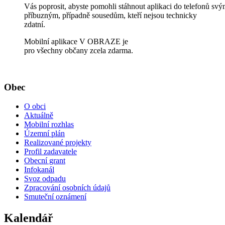
Vás poprosit, abyste pomohli stáhnout aplikaci do telefonů sv
příbuzným, případně sousedům, kteří nejsou technicky
zdatní.
Mobilní aplikace V OBRAZE je
pro všechny občany zcela zdarma.
Obec
O obci
Aktuálně
Mobilní rozhlas
Územní plán
Realizované projekty
Profil zadavatele
Obecní grant
Infokanál
Svoz odpadu
Zpracování osobních údajů
Smuteční oznámení
Kalendář