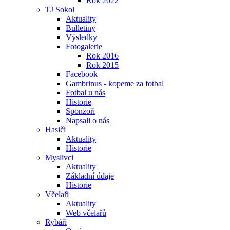
Rok 2022
TJ Sokol
Aktuality
Bulletiny
Výsledky
Fotogalerie
Rok 2016
Rok 2015
Facebook
Gambrinus - kopeme za fotbal
Fotbal u nás
Historie
Sponzoři
Napsali o nás
Hasiči
Aktuality
Historie
Myslivci
Aktuality
Základní údaje
Historie
Včelaři
Aktuality
Web včelařů
Rybáři