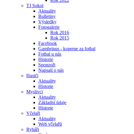
Rok 2022
TJ Sokol
Aktuality
Bulletiny
Výsledky
Fotogalerie
Rok 2016
Rok 2015
Facebook
Gambrinus - kopeme za fotbal
Fotbal u nás
Historie
Sponzoři
Napsali o nás
Hasiči
Aktuality
Historie
Myslivci
Aktuality
Základní údaje
Historie
Včelaři
Aktuality
Web včelařů
Rybáři