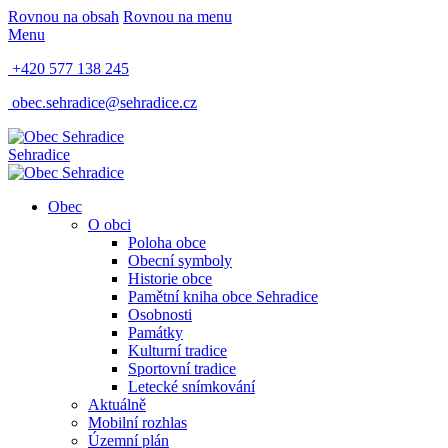
Rovnou na obsah
Rovnou na menu
Menu
+420 577 138 245
obec.sehradice@sehradice.cz
Sehradice
Obec
O obci
Poloha obce
Obecní symboly
Historie obce
Pamětní kniha obce Sehradice
Osobnosti
Památky
Kulturní tradice
Sportovní tradice
Letecké snímkování
Aktuálně
Mobilní rozhlas
Územní plán