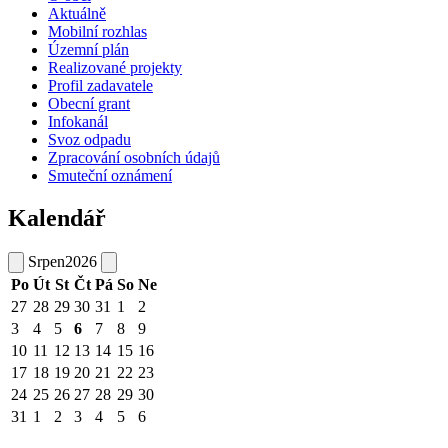
Aktuálně
Mobilní rozhlas
Územní plán
Realizované projekty
Profil zadavatele
Obecní grant
Infokanál
Svoz odpadu
Zpracování osobních údajů
Smuteční oznámení
Kalendář
Srpen
2026
Po
Út
St
Čt
Pá
So
Ne
27
28
29
30
31
1
2
3
4
5
6
7
8
9
10
11
12
13
14
15
16
17
18
19
20
21
22
23
24
25
26
27
28
29
30
31
1
2
3
4
5
6