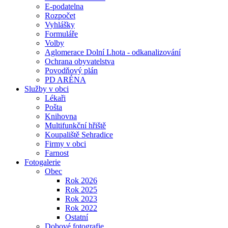
E-podatelna
Rozpočet
Vyhlášky
Formuláře
Volby
Aglomerace Dolní Lhota - odkanalizování
Ochrana obyvatelstva
Povodňový plán
PD ARÉNA
Služby v obci
Lékaři
Pošta
Knihovna
Multifunkční hřiště
Koupaliště Sehradice
Firmy v obci
Farnost
Fotogalerie
Obec
Rok 2026
Rok 2025
Rok 2023
Rok 2022
Ostatní
Dobové fotografie