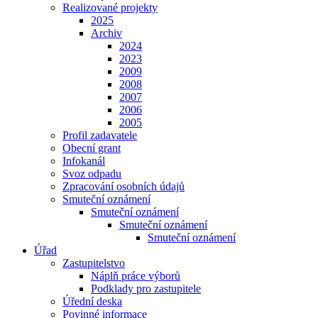
Realizované projekty
2025
Archiv
2024
2023
2009
2008
2007
2006
2005
Profil zadavatele
Obecní grant
Infokanál
Svoz odpadu
Zpracování osobních údajů
Smuteční oznámení
Smuteční oznámení
Smuteční oznámení
Smuteční oznámení
Úřad
Zastupitelstvo
Náplň práce výborů
Podklady pro zastupitele
Úřední deska
Povinné informace