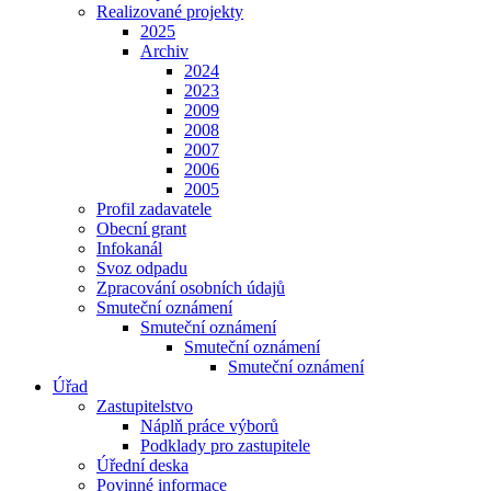
Realizované projekty
2025
Archiv
2024
2023
2009
2008
2007
2006
2005
Profil zadavatele
Obecní grant
Infokanál
Svoz odpadu
Zpracování osobních údajů
Smuteční oznámení
Smuteční oznámení
Smuteční oznámení
Smuteční oznámení
Úřad
Zastupitelstvo
Náplň práce výborů
Podklady pro zastupitele
Úřední deska
Povinné informace