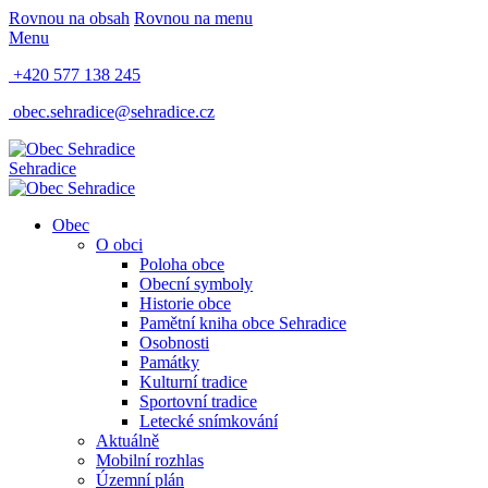
Rovnou na obsah
Rovnou na menu
Menu
+420 577 138 245
obec.sehradice@sehradice.cz
Sehradice
Obec
O obci
Poloha obce
Obecní symboly
Historie obce
Pamětní kniha obce Sehradice
Osobnosti
Památky
Kulturní tradice
Sportovní tradice
Letecké snímkování
Aktuálně
Mobilní rozhlas
Územní plán