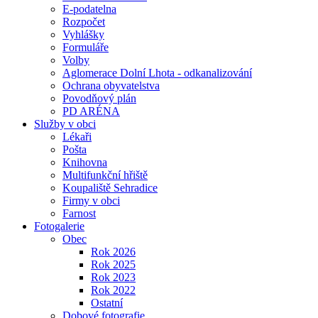
E-podatelna
Rozpočet
Vyhlášky
Formuláře
Volby
Aglomerace Dolní Lhota - odkanalizování
Ochrana obyvatelstva
Povodňový plán
PD ARÉNA
Služby v obci
Lékaři
Pošta
Knihovna
Multifunkční hřiště
Koupaliště Sehradice
Firmy v obci
Farnost
Fotogalerie
Obec
Rok 2026
Rok 2025
Rok 2023
Rok 2022
Ostatní
Dobové fotografie