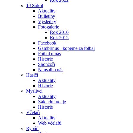
Rok 2022
TJ Sokol
Aktuality
Bulletiny
Výsledky
Fotogalerie
Rok 2016
Rok 2015
Facebook
Gambrinus - kopeme za fotbal
Fotbal u nás
Historie
Sponzoři
Napsali o nás
Hasiči
Aktuality
Historie
Myslivci
Aktuality
Základní údaje
Historie
Včelaři
Aktuality
Web včelařů
Rybáři