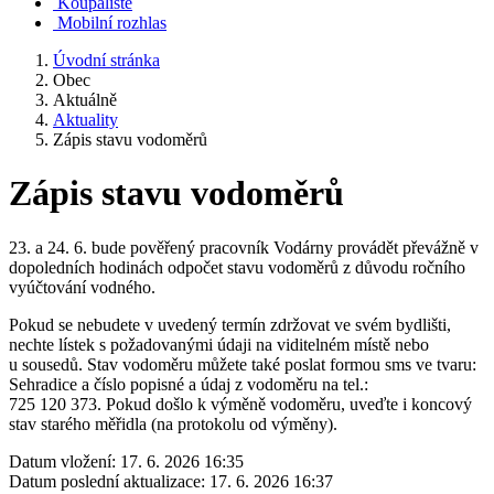
Koupaliště
Mobilní rozhlas
Úvodní stránka
Obec
Aktuálně
Aktuality
Zápis stavu vodoměrů
Zápis stavu vodoměrů
23. a 24. 6. bude pověřený pracovník Vodárny provádět převážně v
dopoledních hodinách odpočet stavu vodoměrů z důvodu ročního
vyúčtování vodného.
Pokud se nebudete v uvedený termín zdržovat ve svém bydlišti,
nechte lístek s požadovanými údaji na viditelném místě nebo
u sousedů. Stav vodoměru můžete také poslat formou sms ve tvaru:
Sehradice a číslo popisné a údaj z vodoměru na tel.:
725 120 373. Pokud došlo k výměně vodoměru, uveďte i koncový
stav starého měřidla (na protokolu od výměny).
Datum vložení:
17. 6. 2026 16:35
Datum poslední aktualizace:
17. 6. 2026 16:37