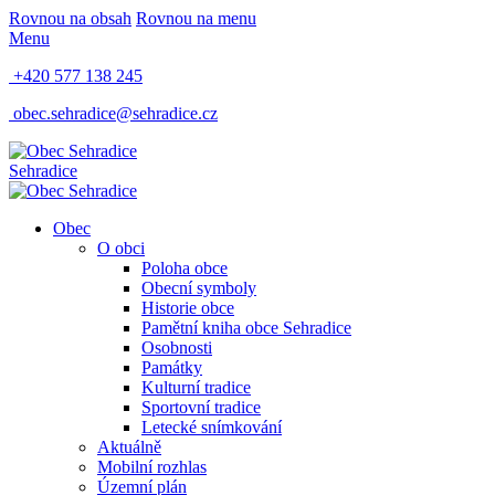
Rovnou na obsah
Rovnou na menu
Menu
+420 577 138 245
obec.sehradice@sehradice.cz
Sehradice
Obec
O obci
Poloha obce
Obecní symboly
Historie obce
Pamětní kniha obce Sehradice
Osobnosti
Památky
Kulturní tradice
Sportovní tradice
Letecké snímkování
Aktuálně
Mobilní rozhlas
Územní plán