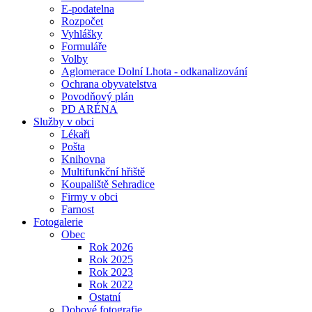
E-podatelna
Rozpočet
Vyhlášky
Formuláře
Volby
Aglomerace Dolní Lhota - odkanalizování
Ochrana obyvatelstva
Povodňový plán
PD ARÉNA
Služby v obci
Lékaři
Pošta
Knihovna
Multifunkční hřiště
Koupaliště Sehradice
Firmy v obci
Farnost
Fotogalerie
Obec
Rok 2026
Rok 2025
Rok 2023
Rok 2022
Ostatní
Dobové fotografie