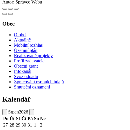
Autor:
Správce Webu
Obec
O obci
Aktuálně
Mobilní rozhlas
Územní plán
Realizované projekty
Profil zadavatele
Obecní grant
Infokanál
Svoz odpadu
Zpracování osobních údajů
Smuteční oznámení
Kalendář
Srpen
2026
Po
Út
St
Čt
Pá
So
Ne
27
28
29
30
31
1
2