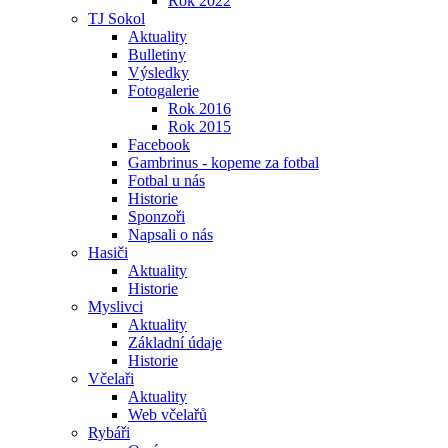
Rok 2022
TJ Sokol
Aktuality
Bulletiny
Výsledky
Fotogalerie
Rok 2016
Rok 2015
Facebook
Gambrinus - kopeme za fotbal
Fotbal u nás
Historie
Sponzoři
Napsali o nás
Hasiči
Aktuality
Historie
Myslivci
Aktuality
Základní údaje
Historie
Včelaři
Aktuality
Web včelařů
Rybáři