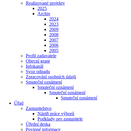
Realizované projekty
2025
Archiv
2024
2023
2009
2008
2007
2006
2005
Profil zadavatele
Obecní grant
Infokanál
Svoz odpadu
Zpracování osobních údajů
Smuteční oznámení
Smuteční oznámení
Smuteční oznámení
Smuteční oznámení
Úřad
Zastupitelstvo
Náplň práce výborů
Podklady pro zastupitele
Úřední deska
Povinné informace