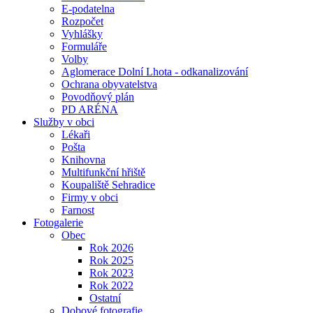
E-podatelna
Rozpočet
Vyhlášky
Formuláře
Volby
Aglomerace Dolní Lhota - odkanalizování
Ochrana obyvatelstva
Povodňový plán
PD ARÉNA
Služby v obci
Lékaři
Pošta
Knihovna
Multifunkční hřiště
Koupaliště Sehradice
Firmy v obci
Farnost
Fotogalerie
Obec
Rok 2026
Rok 2025
Rok 2023
Rok 2022
Ostatní
Dobové fotografie