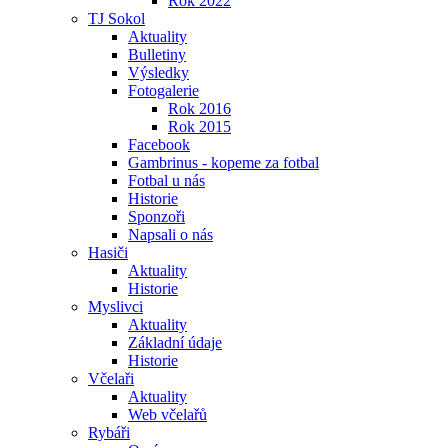
Rok 2022
TJ Sokol
Aktuality
Bulletiny
Výsledky
Fotogalerie
Rok 2016
Rok 2015
Facebook
Gambrinus - kopeme za fotbal
Fotbal u nás
Historie
Sponzoři
Napsali o nás
Hasiči
Aktuality
Historie
Myslivci
Aktuality
Základní údaje
Historie
Včelaři
Aktuality
Web včelařů
Rybáři