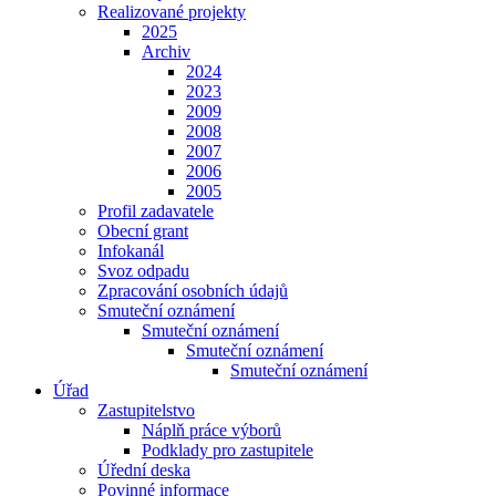
Realizované projekty
2025
Archiv
2024
2023
2009
2008
2007
2006
2005
Profil zadavatele
Obecní grant
Infokanál
Svoz odpadu
Zpracování osobních údajů
Smuteční oznámení
Smuteční oznámení
Smuteční oznámení
Smuteční oznámení
Úřad
Zastupitelstvo
Náplň práce výborů
Podklady pro zastupitele
Úřední deska
Povinné informace