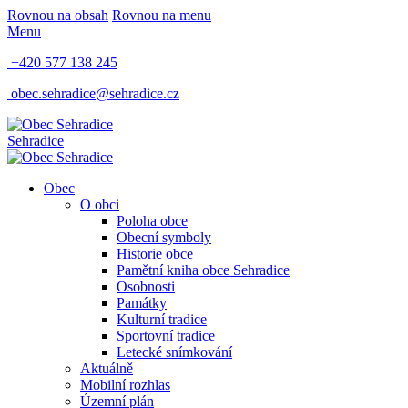
Rovnou na obsah
Rovnou na menu
Menu
+420 577 138 245
obec.sehradice@sehradice.cz
Sehradice
Obec
O obci
Poloha obce
Obecní symboly
Historie obce
Pamětní kniha obce Sehradice
Osobnosti
Památky
Kulturní tradice
Sportovní tradice
Letecké snímkování
Aktuálně
Mobilní rozhlas
Územní plán