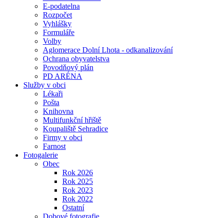
E-podatelna
Rozpočet
Vyhlášky
Formuláře
Volby
Aglomerace Dolní Lhota - odkanalizování
Ochrana obyvatelstva
Povodňový plán
PD ARÉNA
Služby v obci
Lékaři
Pošta
Knihovna
Multifunkční hřiště
Koupaliště Sehradice
Firmy v obci
Farnost
Fotogalerie
Obec
Rok 2026
Rok 2025
Rok 2023
Rok 2022
Ostatní
Dobové fotografie