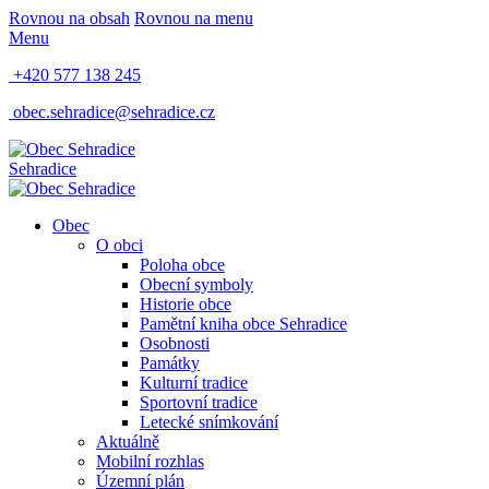
Rovnou na obsah
Rovnou na menu
Menu
+420 577 138 245
obec.sehradice@sehradice.cz
Sehradice
Obec
O obci
Poloha obce
Obecní symboly
Historie obce
Pamětní kniha obce Sehradice
Osobnosti
Památky
Kulturní tradice
Sportovní tradice
Letecké snímkování
Aktuálně
Mobilní rozhlas
Územní plán