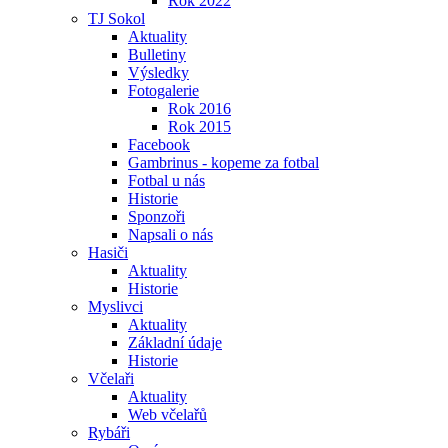
Rok 2022
TJ Sokol
Aktuality
Bulletiny
Výsledky
Fotogalerie
Rok 2016
Rok 2015
Facebook
Gambrinus - kopeme za fotbal
Fotbal u nás
Historie
Sponzoři
Napsali o nás
Hasiči
Aktuality
Historie
Myslivci
Aktuality
Základní údaje
Historie
Včelaři
Aktuality
Web včelařů
Rybáři