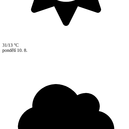
31/13 °C
pondělí
10. 8.