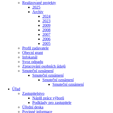
Realizované projekty
2025
Archiv
2024
2023
2009
2008
2007
2006
2005
Profil zadavatele
Obecní grant
Infokanál
Svoz odpadu
Zpracování osobních údajů
Smuteční oznámení
Smuteční oznámení
Smuteční oznámení
Smuteční oznámení
Úřad
Zastupitelstvo
Náplň práce výborů
Podklady pro zastupitele
Úřední deska
Povinné informace