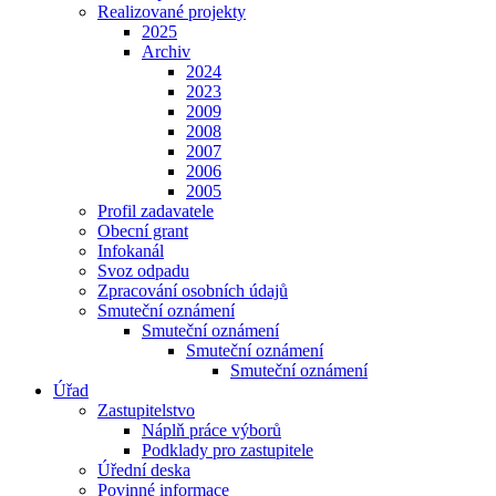
Realizované projekty
2025
Archiv
2024
2023
2009
2008
2007
2006
2005
Profil zadavatele
Obecní grant
Infokanál
Svoz odpadu
Zpracování osobních údajů
Smuteční oznámení
Smuteční oznámení
Smuteční oznámení
Smuteční oznámení
Úřad
Zastupitelstvo
Náplň práce výborů
Podklady pro zastupitele
Úřední deska
Povinné informace