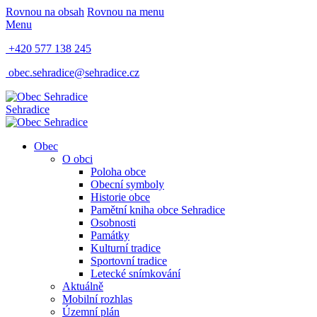
Rovnou na obsah
Rovnou na menu
Menu
+420 577 138 245
obec.sehradice@sehradice.cz
Sehradice
Obec
O obci
Poloha obce
Obecní symboly
Historie obce
Pamětní kniha obce Sehradice
Osobnosti
Památky
Kulturní tradice
Sportovní tradice
Letecké snímkování
Aktuálně
Mobilní rozhlas
Územní plán