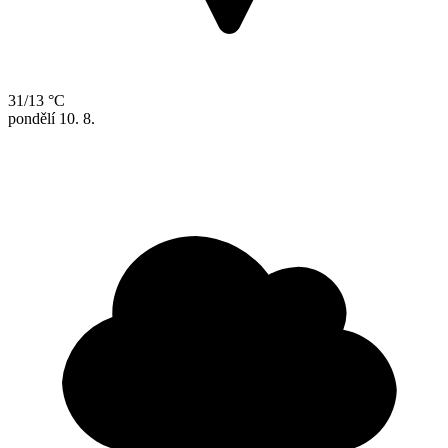
31/13 °C
pondělí
10. 8.