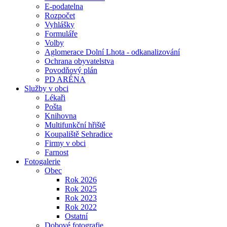
E-podatelna
Rozpočet
Vyhlášky
Formuláře
Volby
Aglomerace Dolní Lhota - odkanalizování
Ochrana obyvatelstva
Povodňový plán
PD ARÉNA
Služby v obci
Lékaři
Pošta
Knihovna
Multifunkční hřiště
Koupaliště Sehradice
Firmy v obci
Farnost
Fotogalerie
Obec
Rok 2026
Rok 2025
Rok 2023
Rok 2022
Ostatní
Dobové fotografie