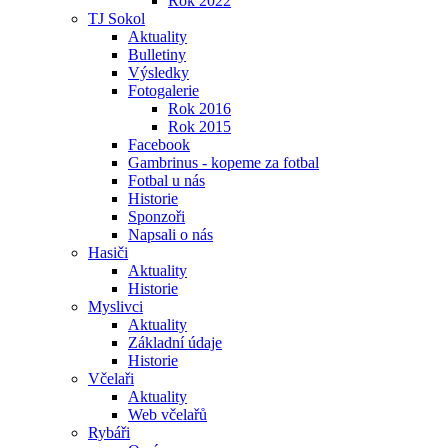
Rok 2022
TJ Sokol
Aktuality
Bulletiny
Výsledky
Fotogalerie
Rok 2016
Rok 2015
Facebook
Gambrinus - kopeme za fotbal
Fotbal u nás
Historie
Sponzoři
Napsali o nás
Hasiči
Aktuality
Historie
Myslivci
Aktuality
Základní údaje
Historie
Včelaři
Aktuality
Web včelařů
Rybáři