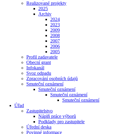
Realizované projekty
2025
Archiv
2024
2023
2009
2008
2007
2006
2005
Profil zadavatele
Obecní grant
Infokanál
Svoz odpadu
Zpracování osobních údajů
Smuteční oznámení
Smuteční oznámení
Smuteční oznámení
Smuteční oznámení
Úřad
Zastupitelstvo
Náplň práce výborů
Podklady pro zastupitele
Úřední deska
Povinné informace