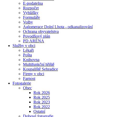
E-podatelna
Rozpočet
Vyhlášky
Formuláře
Volby
Aglomerace Dolní Lhota - odkanalizování
Ochrana obyvatelstva
Povodňový plán
PD ARÉNA
Služby v obci
Lékaři
Pošta
Knihovna
Multifunkční hřiště
Koupaliště Sehradice
Firmy v obci
Farnost
Fotogalerie
Obec
Rok 2026
Rok 2025
Rok 2023
Rok 2022
Ostatní
Dobové fotografie