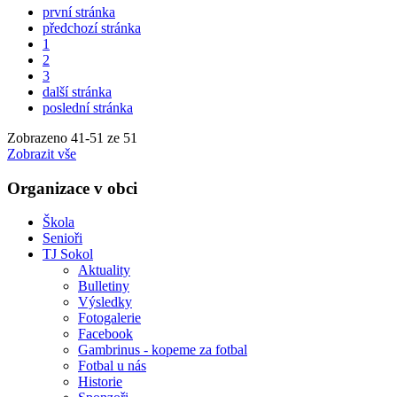
první stránka
předchozí stránka
1
2
3
další stránka
poslední stránka
Zobrazeno
41
-
51
ze 51
Zobrazit vše
Organizace v obci
Škola
Senioři
TJ Sokol
Aktuality
Bulletiny
Výsledky
Fotogalerie
Facebook
Gambrinus - kopeme za fotbal
Fotbal u nás
Historie