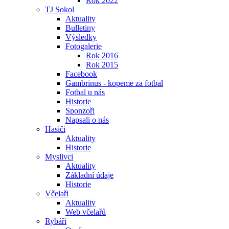
Rok 2022
TJ Sokol
Aktuality
Bulletiny
Výsledky
Fotogalerie
Rok 2016
Rok 2015
Facebook
Gambrinus - kopeme za fotbal
Fotbal u nás
Historie
Sponzoři
Napsali o nás
Hasiči
Aktuality
Historie
Myslivci
Aktuality
Základní údaje
Historie
Včelaři
Aktuality
Web včelařů
Rybáři