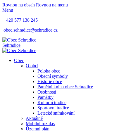
Rovnou na obsah
Rovnou na menu
Menu
+420 577 138 245
obec.sehradice@sehradice.cz
Sehradice
Obec
O obci
Poloha obce
Obecní symboly
Historie obce
Pamětní kniha obce Sehradice
Osobnosti
Památky
Kulturní tradice
Sportovní tradice
Letecké snímkování
Aktuálně
Mobilní rozhlas
Územní plán