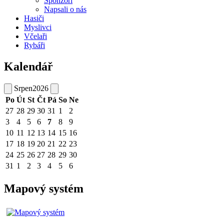
Sponzoři
Napsali o nás
Hasiči
Myslivci
Včelaři
Rybáři
Kalendář
Srpen
2026
Po
Út
St
Čt
Pá
So
Ne
27
28
29
30
31
1
2
3
4
5
6
7
8
9
10
11
12
13
14
15
16
17
18
19
20
21
22
23
24
25
26
27
28
29
30
31
1
2
3
4
5
6
Mapový systém